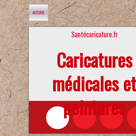
ACCUEIL
Santécaricature.fr
Caricatures
médicales e
peintures