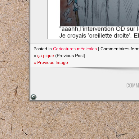
Posted in
Caricatures médicales
|
Commentaires fer
«
ça pique
(Previous Post)
« Previous Image
COMM