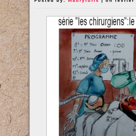
Posted by:
mauryturis
| on février