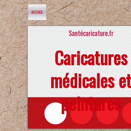
ACCUEIL
Santécaricature.fr
Caricatures
médicales e
peintures