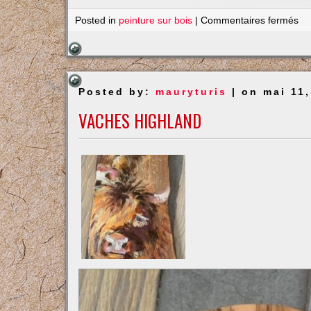
su
Posted in
peinture sur bois
|
Commentaires fermés
Fa
Posted by:
mauryturis
| on mai 11,
VACHES HIGHLAND