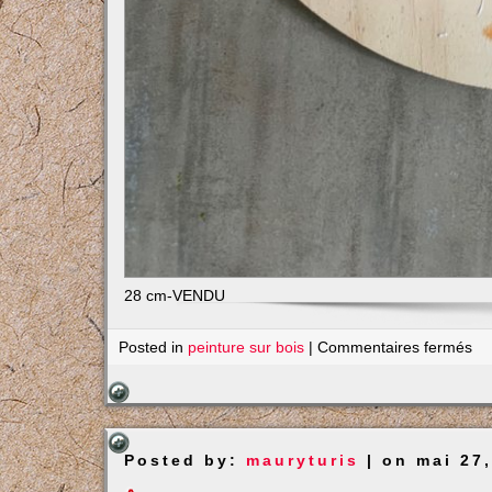
28 cm-VENDU
su
Posted in
peinture sur bois
|
Commentaires fermés
La
et
fle
Posted by:
mauryturis
| on mai 27