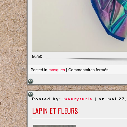
50/50
sur
Posted in
masques
|
Commentaires fermés
Masque
« industrie
Posted by:
mauryturis
| on mai 27
LAPIN ET FLEURS