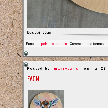
Bois clair, 30cm
su
Posted in
peinture sur bois
|
Commentaires fermés
Ân
Posted by:
mauryturis
| on mai 27
FAON