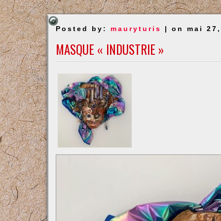
Posted by:
mauryturis
| on mai 27
MASQUE « INDUSTRIE »