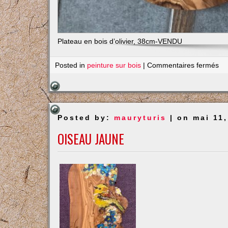
Plateau en bois d’olivier, 38cm-VENDU
su
Posted in
peinture sur bois
|
Commentaires fermés
Va
Hi
Posted by:
mauryturis
| on mai 11,
OISEAU JAUNE