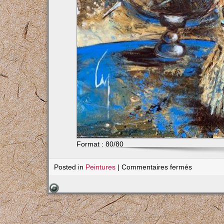
Format : 80/80
sur
Posted in
Peintures
|
Commentaires fermés
L’astrolab