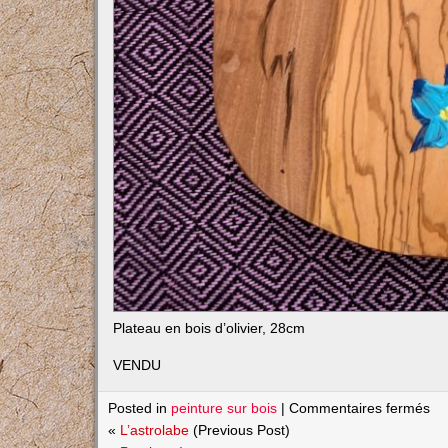
Plateau en bois d’olivier, 28cm
VENDU
su
Posted in
peinture sur bois
|
Commentaires fermés
Oi
«
L’astrolabe
(Previous Post)