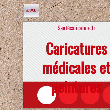
ACCUEIL
Santécaricature.fr
Caricatures
médicales e
peintures