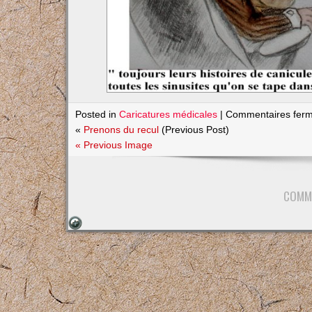
Posted in
Caricatures médicales
|
Commentaires fer
«
Prenons du recul
(Previous Post)
« Previous Image
COMM