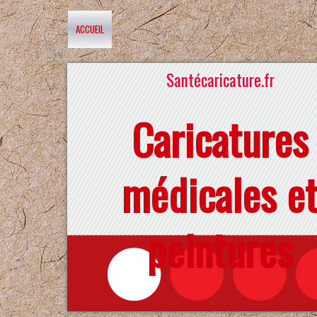
ACCUEIL
Santécaricature.fr
Caricatures
médicales e
peintures