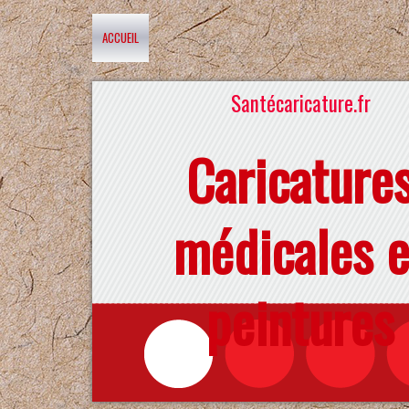
ACCUEIL
Santécaricature.fr
Caricature
médicales e
peintures