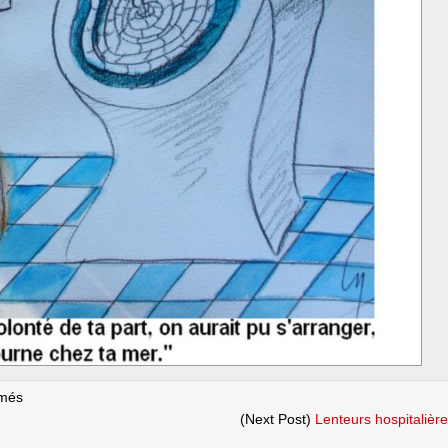
sur
rmés
L’ami
(Next Post)
Lenteurs hospitalièr
des