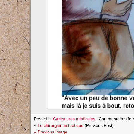
Posted in
Caricatures médicales
|
Commentaires fe
«
Le chirurgien esthétique
(Previous Post)
« Previous Image