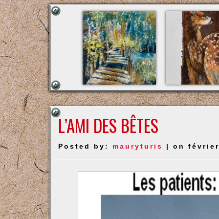
L’AMI DES BÊTES
Posted by:
mauryturis
| on févrie