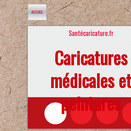
ACCUEIL
Santécaricature.fr
Caricatures
médicales e
peintures