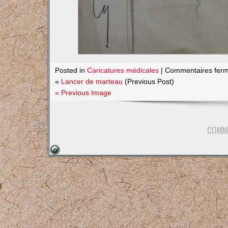
Posted in
Caricatures médicales
|
Commentaires fer
«
Lancer de marteau
(Previous Post)
« Previous Image
COMM