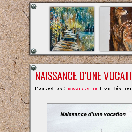
NAISSANCE D’UNE VOCAT
Posted by:
mauryturis
| on févrie