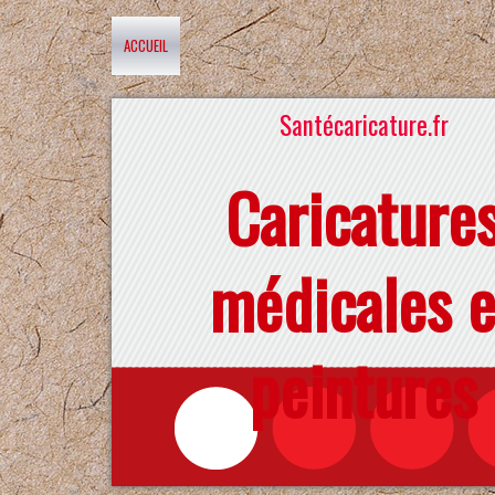
ACCUEIL
Santécaricature.fr
Caricature
médicales e
peintures