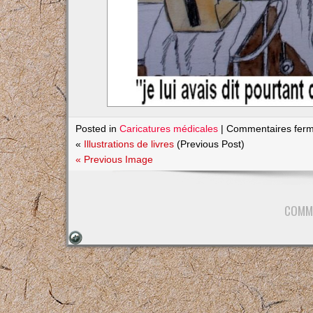
Posted in
Caricatures médicales
|
Commentaires fer
«
Illustrations de livres
(Previous Post)
« Previous Image
COMM