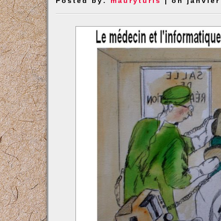
Posted by:
mauryturis
| on janvier