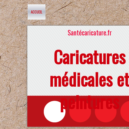
ACCUEIL
Santécaricature.fr
Caricatures
médicales e
peintures