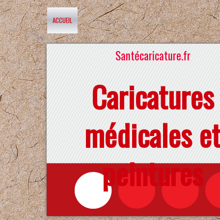
ACCUEIL
Santécaricature.fr
Caricatures
médicales e
peintures