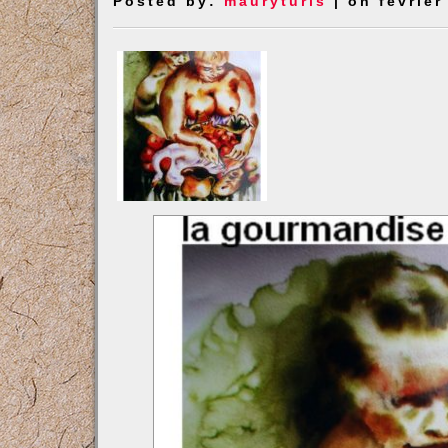
Posted by:
mauryturis
| on février