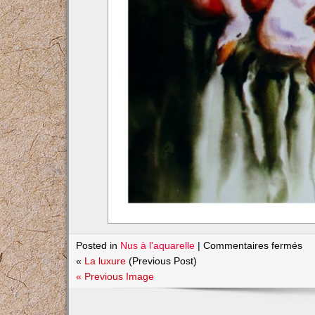
su
Posted in
Nus à l'aquarelle
|
Commentaires fermés
La
«
La luxure
(Previous Post)
go
« Previous Image