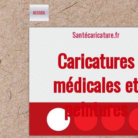
ACCUEIL
Santécaricature.fr
Caricatures
médicales e
peintures