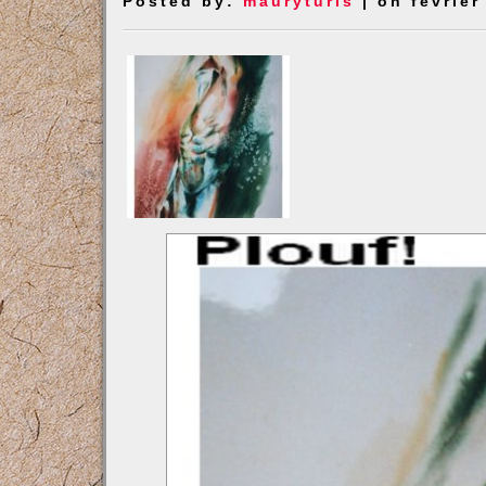
Posted by:
mauryturis
| on février