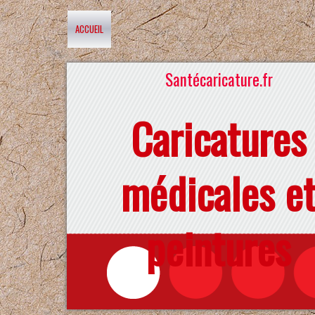
ACCUEIL
Santécaricature.fr
Caricatures
médicales e
peintures