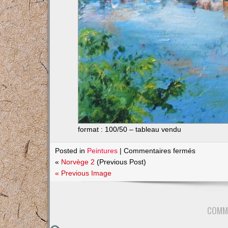
format : 100/50 – tableau vendu
sur
Posted in
Peintures
|
Commentaires fermés
Norvège
«
Norvège 2
(Previous Post)
3
« Previous Image
COMM