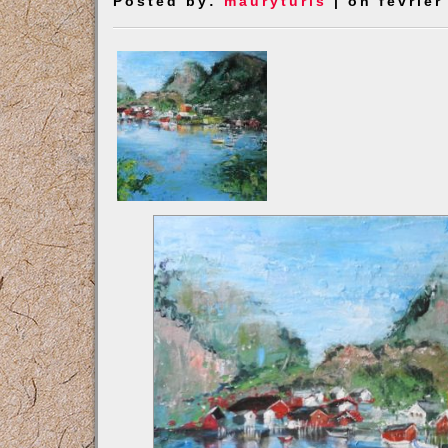
Posted by:
mauryturis
| on février