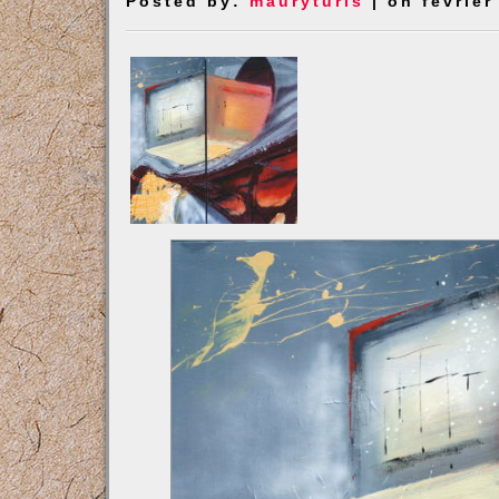
Posted by:
mauryturis
| on février