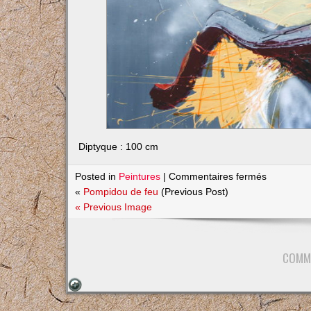
Diptyque : 100 cm
sur
Posted in
Peintures
|
Commentaires fermés
Pompidou
«
Pompidou de feu
(Previous Post)
gris
« Previous Image
COMM