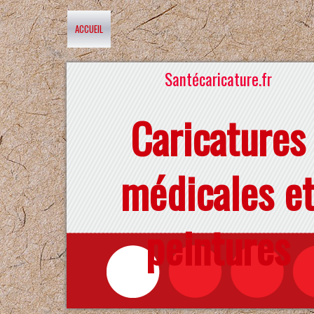
ACCUEIL
Santécaricature.fr
Caricatures
médicales e
peintures