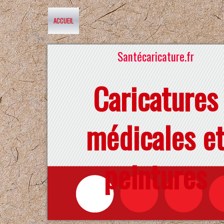
ACCUEIL
Santécaricature.fr
Caricatures
médicales e
peintures