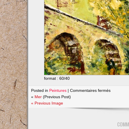
format : 60/40
sur
Posted in
Peintures
|
Commentaires fermés
Pont
«
Mer
(Previous Post)
du
« Previous Image
Gard
COMM