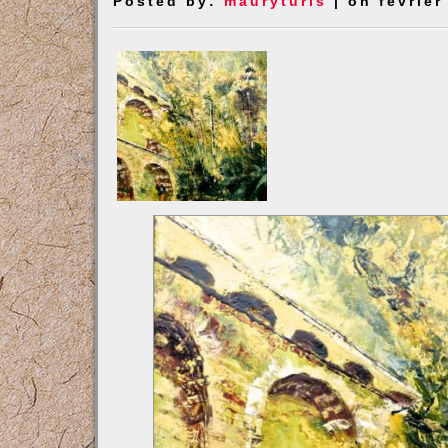
Posted by:
mauryturis
| on février