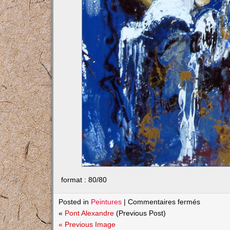
format : 80/80
sur
Posted in
Peintures
|
Commentaires fermés
Fontaine
«
Pont Alexandre
(Previous Post)
de
« Previous Image