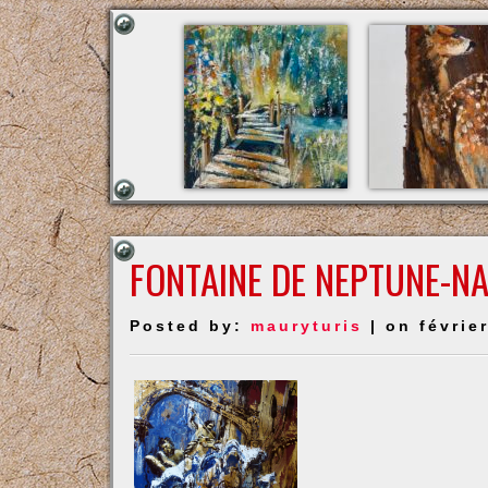
FONTAINE DE NEPTUNE-N
Posted by:
mauryturis
| on févrie