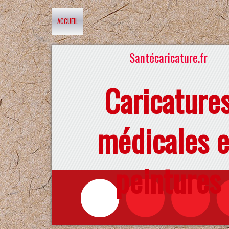
ACCUEIL
Santécaricature.fr
Caricature
médicales e
peintures