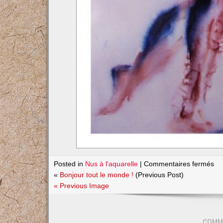
su
Posted in
Nus à l'aquarelle
|
Commentaires fermés
Nu
«
Bonjour tout le monde !
(Previous Post)
2
« Previous Image
COMM