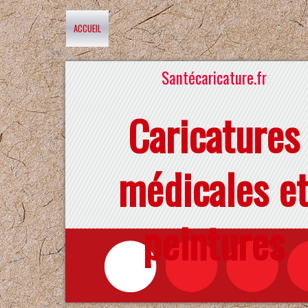
ACCUEIL
Santécaricature.fr
Caricatures
médicales e
peintures