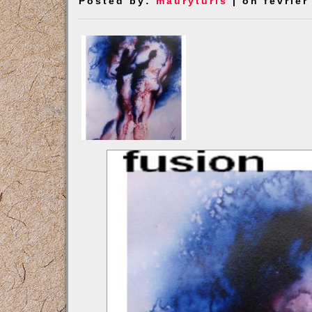
Posted by:
mauryturis
| on février