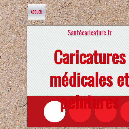
ACCUEIL
Santécaricature.fr
Caricatures
médicales e
peintures