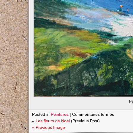
F
sur
Posted in
Peintures
|
Commentaires fermés
Fin
«
Les fleurs de Noël
(Previous Post)
de
« Previous Image