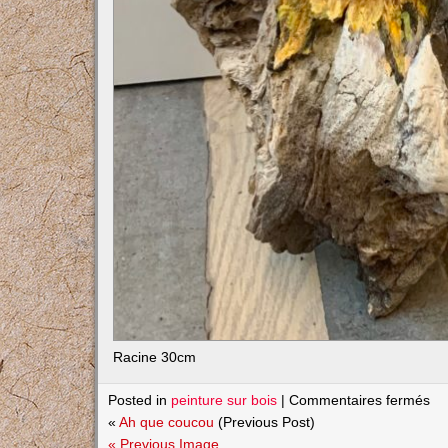
Racine 30cm
su
Posted in
peinture sur bois
|
Commentaires fermés
Ch
«
Ah que coucou
(Previous Post)
so
« Previous Image