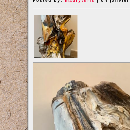
Posted by:
mauryturis
| on janvier