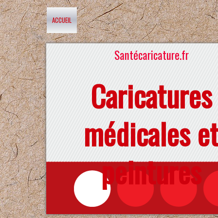
ACCUEIL
Santécaricature.fr
Caricatures
médicales e
peintures