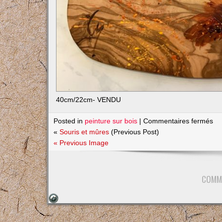
40cm/22cm- VENDU
su
Posted in
peinture sur bois
|
Commentaires fermés
Ec
«
Souris et mûres
(Previous Post)
bo
« Previous Image
COMM