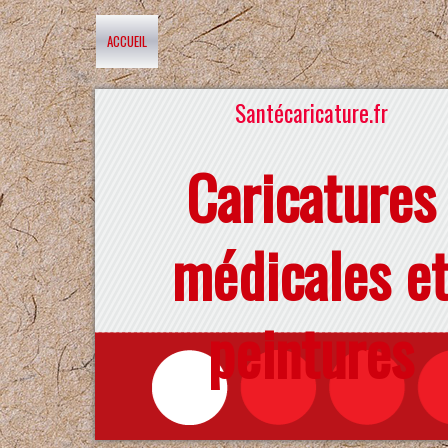
ACCUEIL
Santécaricature.fr
Caricatures
médicales e
peintures