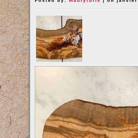
Posted by:
mauryturis
| on janvier