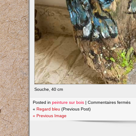
Souche, 40 cm
su
Posted in
peinture sur bois
|
Commentaires fermés
Lo
«
Regard bleu
(Previous Post)
« Previous Image