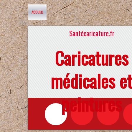
ACCUEIL
Santécaricature.fr
Caricatures
médicales e
peintures