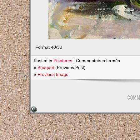
Format 40/30
sur
Posted in
Peintures
|
Commentaires fermés
Mimosas
«
Bouquet
(Previous Post)
« Previous Image
COMM