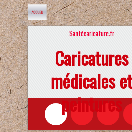
ACCUEIL
Santécaricature.fr
Caricatures
médicales e
peintures