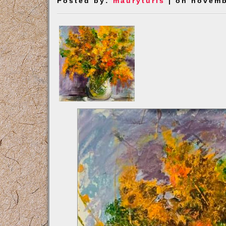
Posted by:
mauryturis
| on novemb