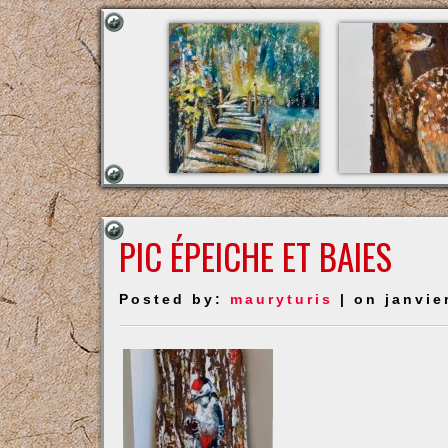
PIC ÉPEICHE ET BAIES
Posted by:
mauryturis
| on janvie