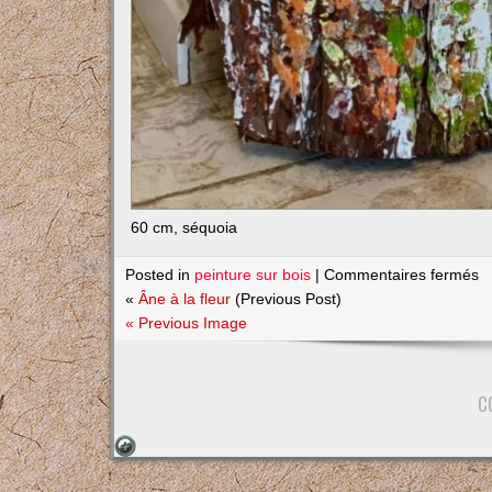
60 cm, séquoia
s
Posted in
peinture sur bois
|
Commentaires fermés
Pi
«
Âne à la fleur
(Previous Post)
é
« Previous Image
et
b
C