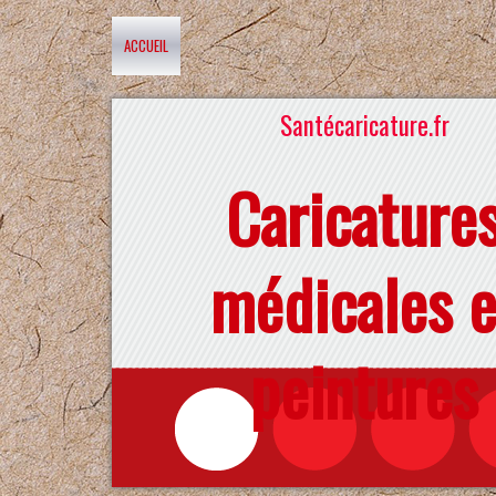
ACCUEIL
Santécaricature.fr
Caricature
médicales e
peintures