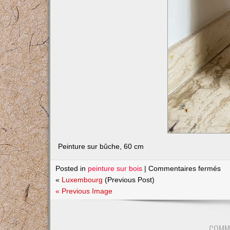
Peinture sur bûche, 60 cm
su
Posted in
peinture sur bois
|
Commentaires fermés
Cy
«
Luxembourg
(Previous Post)
« Previous Image
COMM