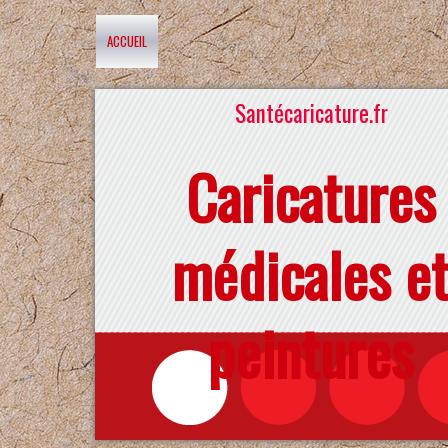
ACCUEIL
Santécaricature.fr
Caricatures
médicales e
peintures