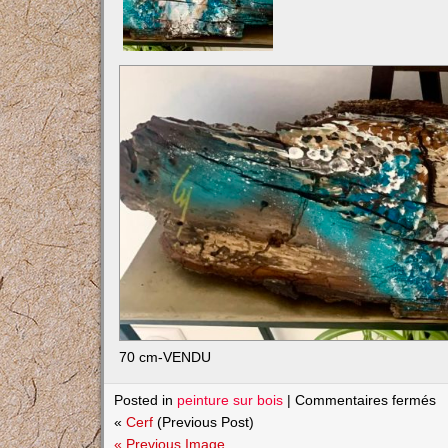
70 cm-VENDU
s
Posted in
peinture sur bois
|
Commentaires fermés
B
«
Cerf
(Previous Post)
« Previous Image