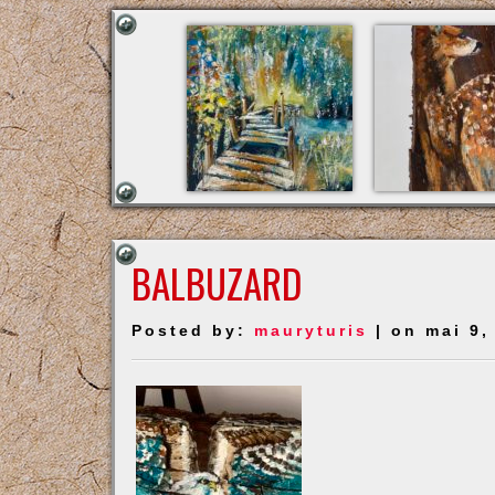
BALBUZARD
Posted by:
mauryturis
| on mai 9,