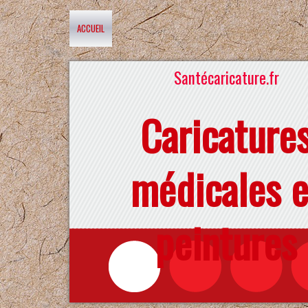
ACCUEIL
Santécaricature.fr
Caricature
médicales e
peintures