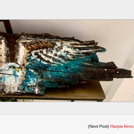
ur
albuzard
(Next Post)
Harpie féro