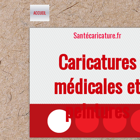
ACCUEIL
Santécaricature.fr
Caricatures
médicales e
peintures