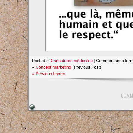
Posted in
Caricatures médicales
|
Commentaires fer
«
Concept marketing
(Previous Post)
« Previous Image
COMM