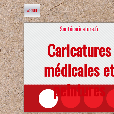
ACCUEIL
Santécaricature.fr
Caricatures
médicales e
peintures