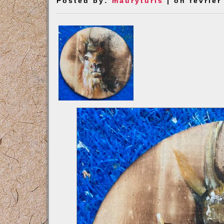
Posted by:
mauryturis
| on février