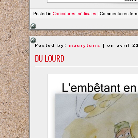
Posted in
Caricatures médicales
|
Commentaires fer
Posted by:
mauryturis
| on avril 2
DU LOURD