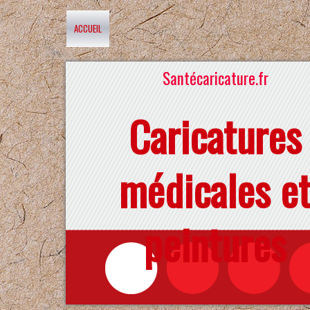
ACCUEIL
Santécaricature.fr
Caricatures
médicales e
peintures