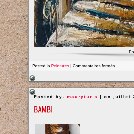
Fo
sur
Posted in
Peintures
|
Commentaires fermés
Passerell
ombragé
Posted by:
mauryturis
| on juillet
BAMBI