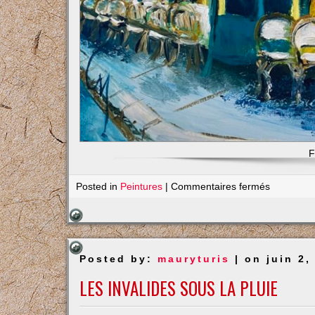
F
sur
Posted in
Peintures
|
Commentaires fermés
Chez
Ernest
Posted by:
mauryturis
| on juin 2,
LES INVALIDES SOUS LA PLUIE