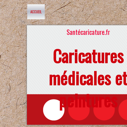
ACCUEIL
Santécaricature.fr
Caricatures
médicales e
peintures