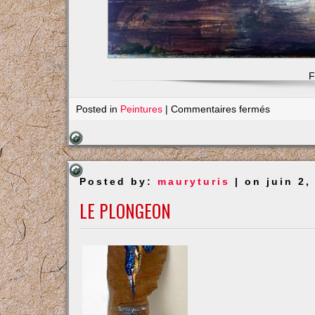
F
sur
Posted in
Peintures
|
Commentaires fermés
Les
Invalides
sous
la
Posted by:
mauryturis
| on juin 2,
pluie
LE PLONGEON