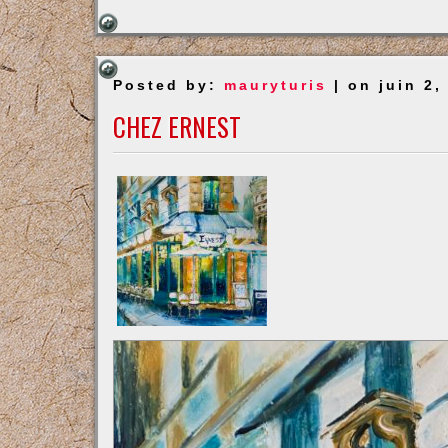
La
Cure
Gourman
Posted by:
mauryturis
| on juin 2,
CHEZ ERNEST