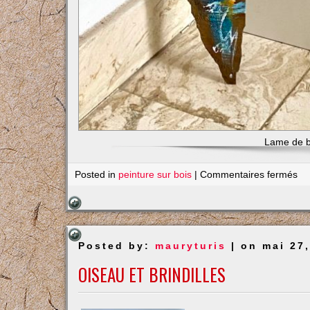
Lame de b
su
Posted in
peinture sur bois
|
Commentaires fermés
Le
pl
Posted by:
mauryturis
| on mai 27
OISEAU ET BRINDILLES