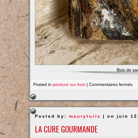
Bois de sa
su
Posted in
peinture sur bois
|
Commentaires fermés
Ti
Posted by:
mauryturis
| on juin 12
LA CURE GOURMANDE