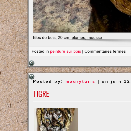
Bloc de bois, 20 cm, plumes, mousse
su
Posted in
peinture sur bois
|
Commentaires fermés
Pet
ch
Posted by:
mauryturis
| on juin 12
TIGRE