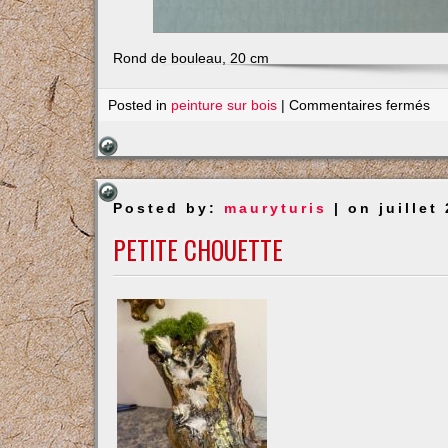
Rond de bouleau, 20 cm
su
Posted in
peinture sur bois
|
Commentaires fermés
Lo
au
ba
Posted by:
mauryturis
| on juillet
PETITE CHOUETTE