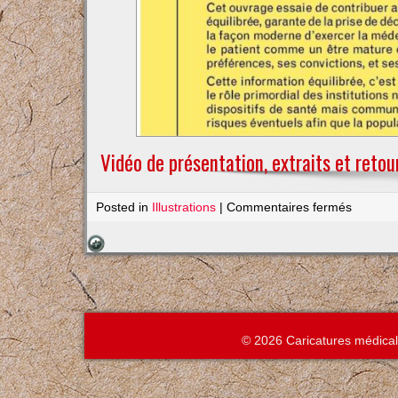
Vidéo de présentation, extraits et retou
sur
Posted in
Illustrations
|
Commentaires fermés
Illustrat
de
livres
© 2026 Caricatures médica