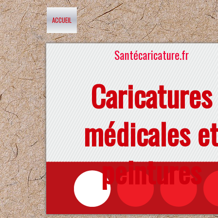
ACCUEIL
Santécaricature.fr
Caricatures
médicales e
peintures