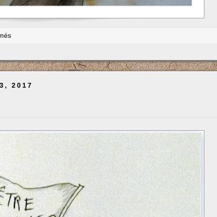
sur
rmés
Le
contrôle
23, 2017