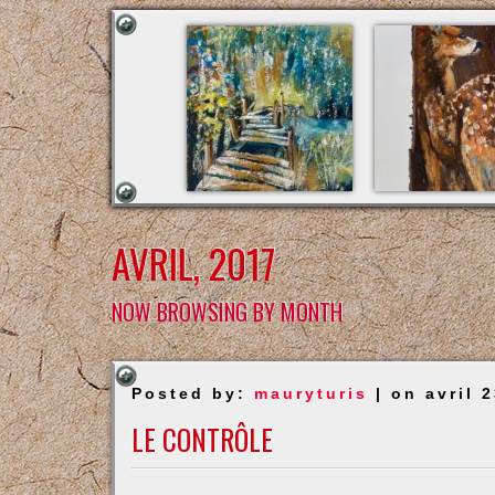
AVRIL, 2017
NOW BROWSING BY MONTH
Posted by:
mauryturis
| on avril 
LE CONTRÔLE