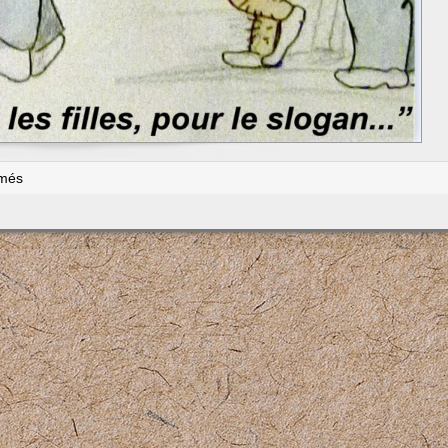
sur
rmés
Egalité