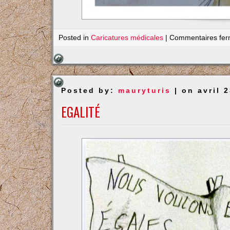
Posted in
Caricatures médicales
|
Commentaires fe
Posted by:
mauryturis
| on avril 
EGALITÉ