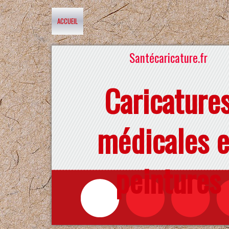
ACCUEIL
Santécaricature.fr
Caricature
médicales e
peintures