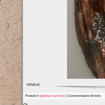
VENDUE
su
Posted in
peinture sur bois
|
Commentaires fermés
Ch