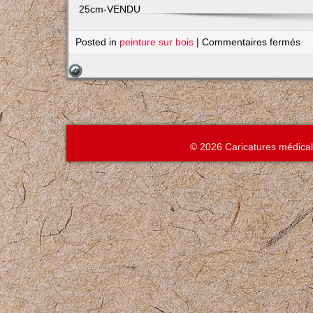
25cm-VENDU
su
Posted in
peinture sur bois
|
Commentaires fermés
La
ja
© 2026 Caricatures médica