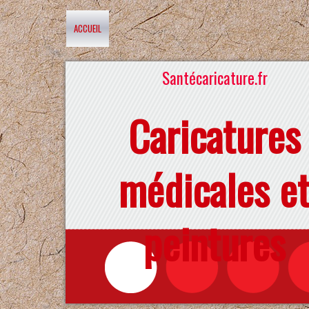
ACCUEIL
Santécaricature.fr
Caricatures
médicales e
peintures