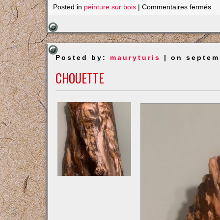
su
Posted in
peinture sur bois
|
Commentaires fermés
Pi
Posted by:
mauryturis
| on septem
CHOUETTE