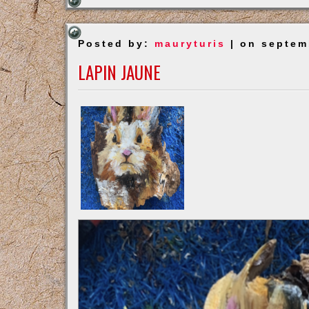
Posted by:
mauryturis
| on septem
LAPIN JAUNE