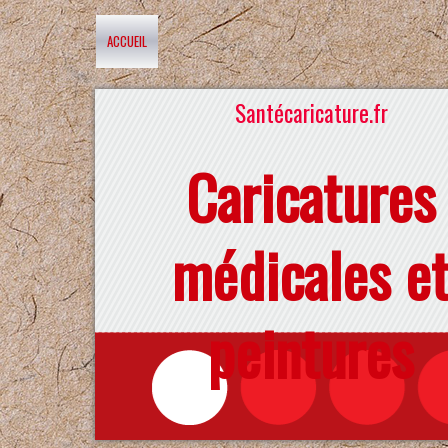
ACCUEIL
Santécaricature.fr
Caricatures
médicales e
peintures