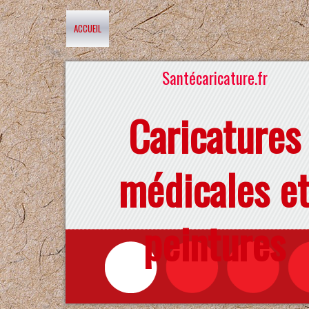
ACCUEIL
Santécaricature.fr
Caricatures
médicales e
peintures