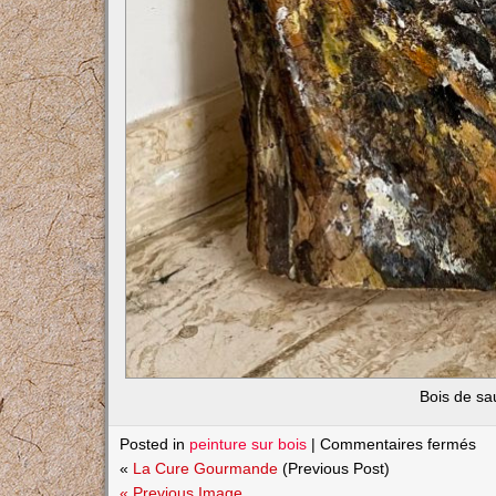
Bois de sa
su
Posted in
peinture sur bois
|
Commentaires fermés
Ti
«
La Cure Gourmande
(Previous Post)
« Previous Image