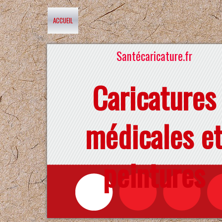
ACCUEIL
Santécaricature.fr
Caricatures
médicales e
peintures