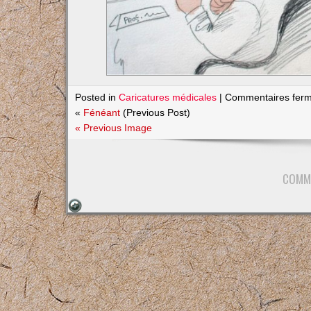
Posted in
Caricatures médicales
|
Commentaires fer
«
Fénéant
(Previous Post)
« Previous Image
COMM