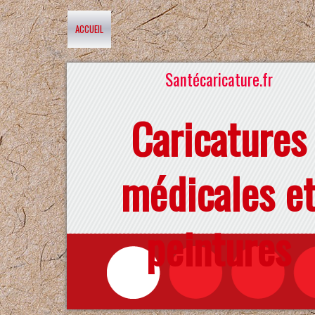
ACCUEIL
Santécaricature.fr
Caricatures
médicales e
peintures