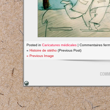
Posted in
Caricatures médicales
|
Commentaires fer
«
Histoire de stétho
(Previous Post)
« Previous Image
COMM