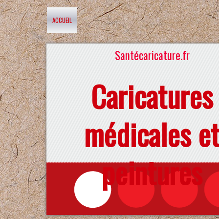
ACCUEIL
Santécaricature.fr
Caricatures
médicales e
peintures