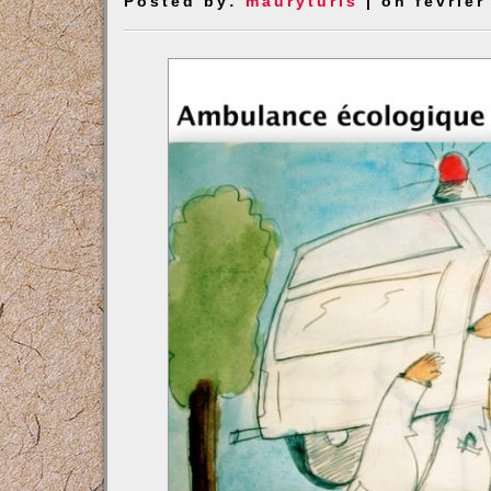
Posted by:
mauryturis
| on février