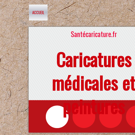
ACCUEIL
Santécaricature.fr
Caricatures
médicales e
peintures