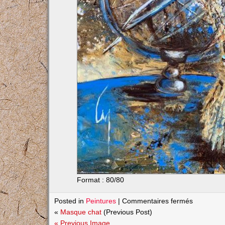
Format : 80/80
sur
Posted in
Peintures
|
Commentaires fermés
L’astrolab
«
Masque chat
(Previous Post)
« Previous Image