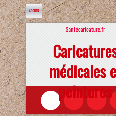
ACCUEIL
Santécaricature.fr
Caricature
médicales e
peintures