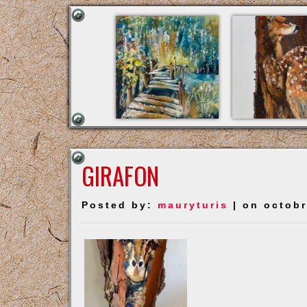
GIRAFON
Posted by:
mauryturis
| on octobr