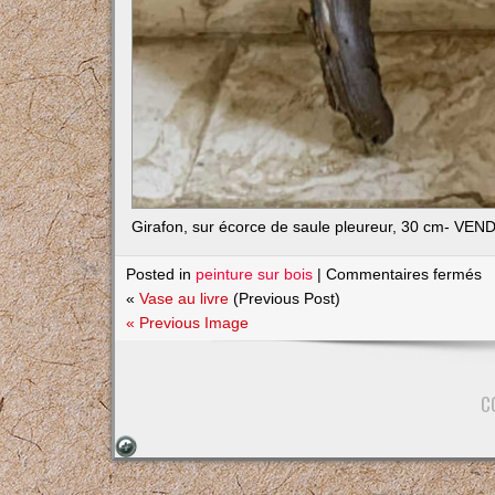
Girafon, sur écorce de saule pleureur, 30 cm- VEN
s
Posted in
peinture sur bois
|
Commentaires fermés
G
«
Vase au livre
(Previous Post)
« Previous Image
C